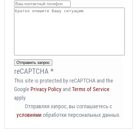
Отправить запрос
reCAPTCHA
*
This site is protected by reCAPTCHA and the
Google
Privacy Policy
and
Terms of Service
apply.
Отправляя запрос, вы соглашаетесь с
Заказать обратный звонок или
условиями
обработки персональных данных.
позвонить по бесплатному номеру в
России -
8 (800) 600-90-93