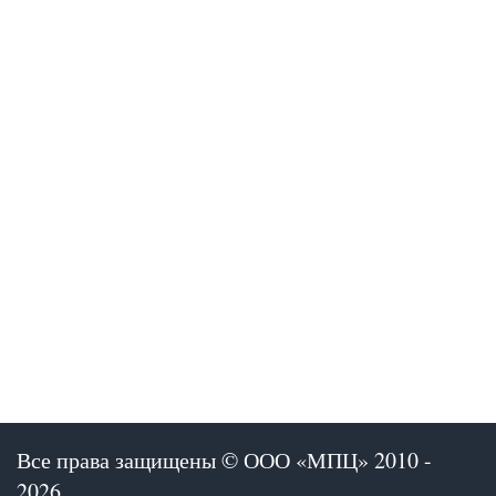
Отправить запрос
reCAPTCHA
*
This site is protected by reCAPTCHA and the Google
Privacy Policy
and
Terms of Service
apply.
Отправляя запрос, вы соглашаетесь с
условиями
обработки персональных данных.
Все права защищены © ООО «МПЦ» 2010 -
2026