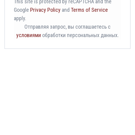
This site is protected by reCAPTCHA and the
Google
Privacy Policy
and
Terms of Service
apply.
Отправляя запрос, вы соглашаетесь с
Заказать обратный звонок или
условиями
обработки персональных данных.
позвонить по бесплатному номеру в
России -
8 (800) 600-90-93
Отправить запрос
reCAPTCHA
*
This site is protected by reCAPTCHA and the Google
Privacy Policy
and
Terms of Service
apply.
Отправляя запрос, вы соглашаетесь с
условиями
обработки персональных данных.