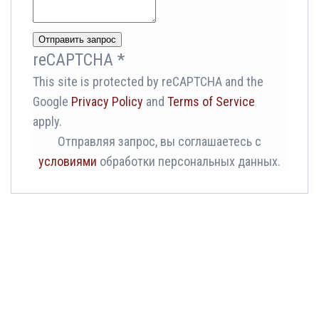
Отправить запрос
reCAPTCHA
*
This site is protected by reCAPTCHA and the
Google
Privacy Policy
and
Terms of Service
apply.
Отправляя запрос, вы соглашаетесь с
Заказать обратный звонок или
условиями
обработки персональных данных.
позвонить по бесплатному номеру в
России -
8 (800) 600-90-93
Отправить запрос
reCAPTCHA
*
This site is protected by reCAPTCHA and the Google